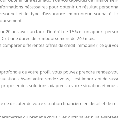
our obtenir une estimation de vos capacités de financement. 
informations nécessaires pour obtenir un résultat personnali
personnel et le type d’assurance emprunteur souhaité. L
mboursement.
r 20 ans avec un taux d’intérêt de 1.5% et un apport person
000 € et une durée de remboursement de 240 mois.
de comparer différentes offres de crédit immobilier, ce qui 
ofondie de votre profil, vous pouvez prendre rendez-vous 
uestions. Avant votre rendez-vous, il est important de rasse
s proposer des solutions adaptées à votre situation et vous
é de discuter de votre situation financière en détail et de re
paramètres du prêt et à choisir les options les plus avantage