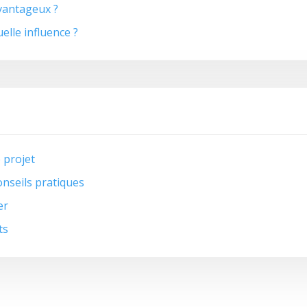
avantageux ?
elle influence ?
 projet
nseils pratiques
er
ts