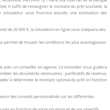
Accessible 24h/24 et 7j/7 via le site internet de la Banque
sé. Il suffit de renseigner le montant du prêt souhaité, la
e simulateur vous fournira ensuite une estimation des
nel de 20 000 €, la simulation en ligne vous indiquera des
vous permet de trouver les conditions les plus avantageuses
avec un conseiller en agence. Le conseiller vous guidera
mbler les documents nécessaires : justificatifs de revenus,
 aider à déterminer le montant optimal du prêt en fonction
cevoir des conseils personnalisés sur les différentes
uses en fonction de votre situation et de vos objectifs.